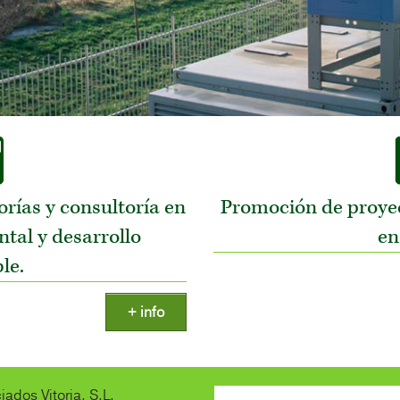
orías y consultoría en
Promoción de proyec
tal y desarrollo
en
le.
+ info
ados Vitoria, S.L.